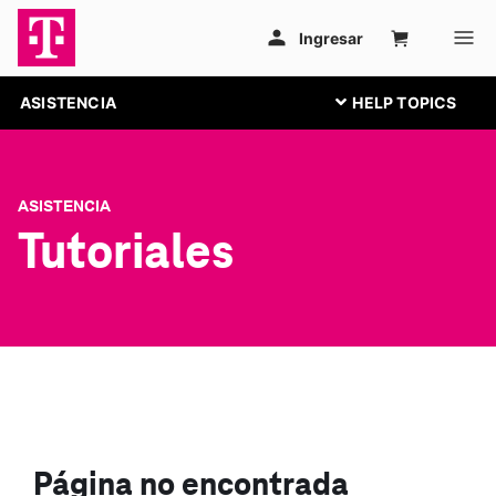
ASISTENCIA
ASISTENCIA
Tutoriales