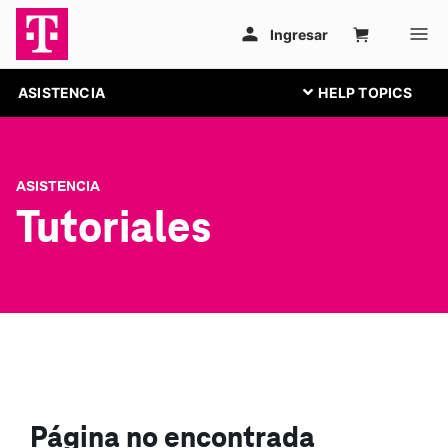
ASISTENCIA
ASISTENCIA
Tutoriales