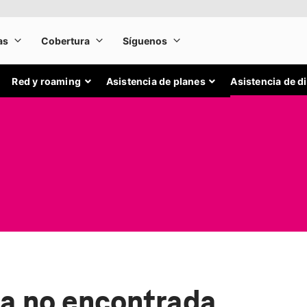
Red y roaming
Asistencia de planes
Asistencia de d