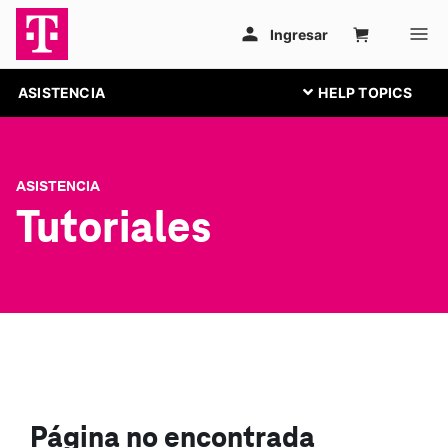
ASISTENCIA
ASISTENCIA
Tutoriales