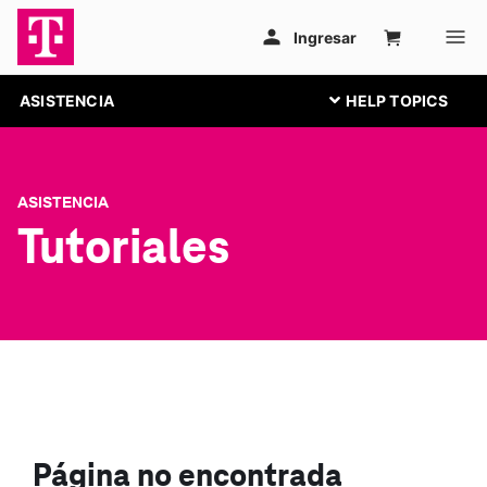
ASISTENCIA
ASISTENCIA
Tutoriales