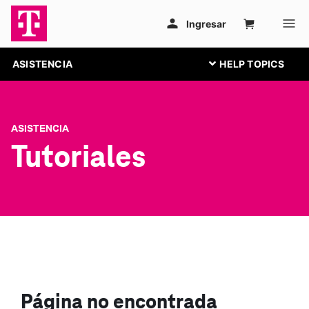
ASISTENCIA
ASISTENCIA
Tutoriales