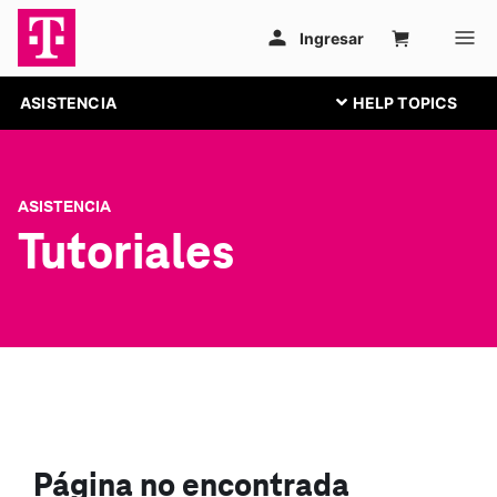
ASISTENCIA
ASISTENCIA
Tutoriales