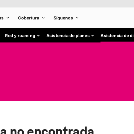
Red y roaming
Asistencia de planes
Asistencia de d