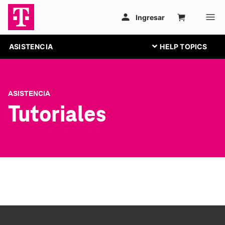
ASISTENCIA
ASISTENCIA
Tutoriales