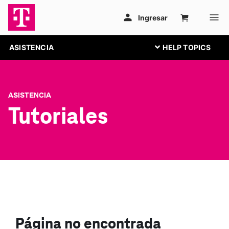
ASISTENCIA
ASISTENCIA
Tutoriales