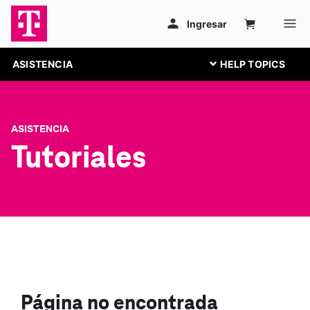
ASISTENCIA
ASISTENCIA
Tutoriales