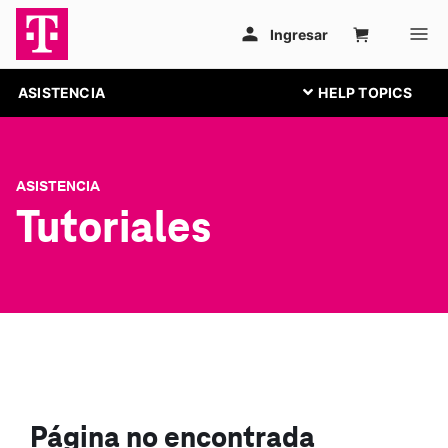
ASISTENCIA
ASISTENCIA
Tutoriales