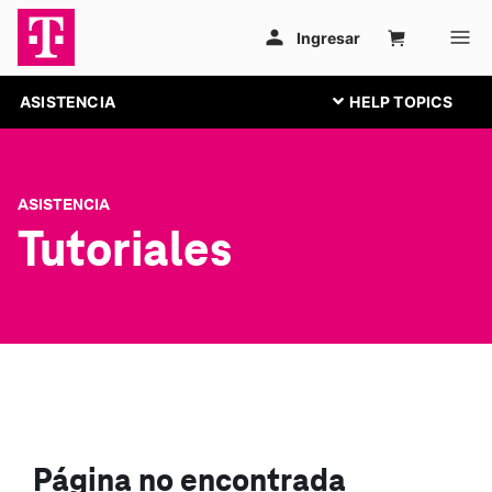
ASISTENCIA
ASISTENCIA
Tutoriales