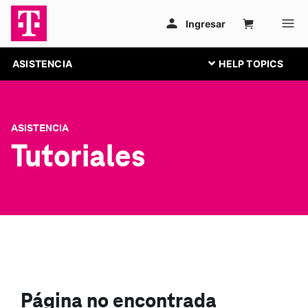
ASISTENCIA
ASISTENCIA
Tutoriales