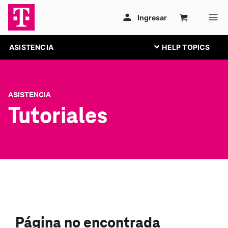
ASISTENCIA
ASISTENCIA
Tutoriales