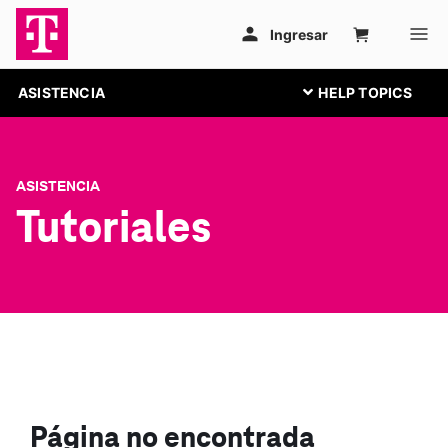
ASISTENCIA
ASISTENCIA
Tutoriales