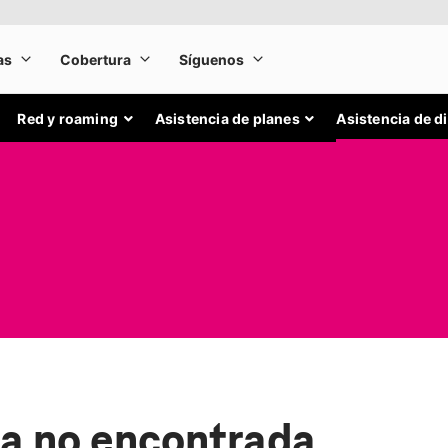
Red y roaming
Asistencia de planes
Asistencia de d