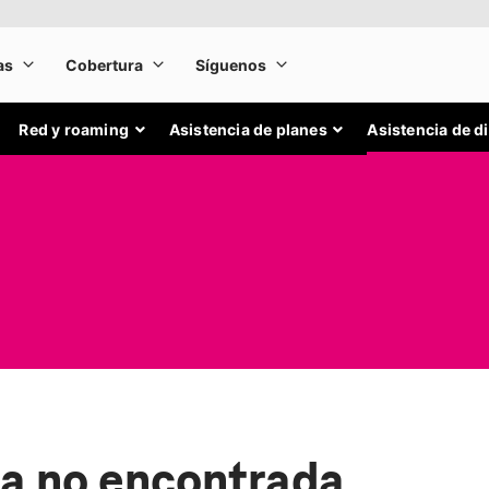
Red y roaming
Asistencia de planes
Asistencia de d