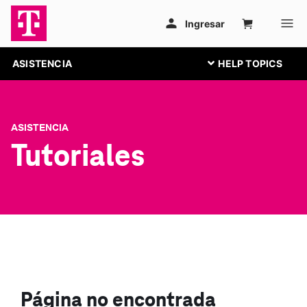
ASISTENCIA
ASISTENCIA
Tutoriales