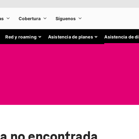
Red y roaming
Asistencia de planes
Asistencia de d