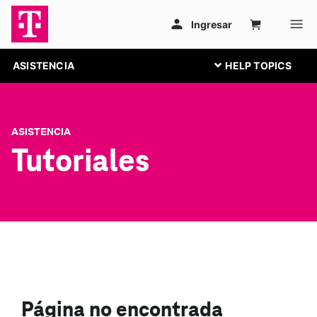
ASISTENCIA
ASISTENCIA
Tutoriales