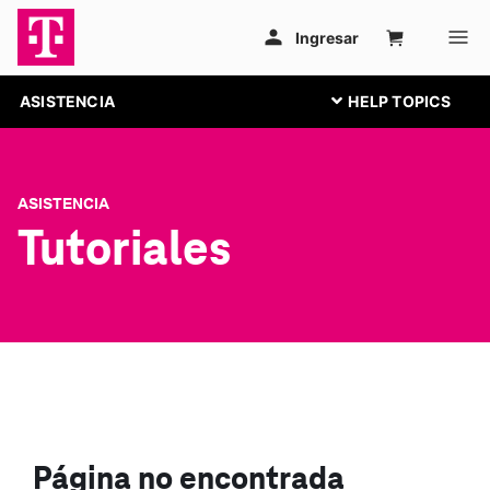
ASISTENCIA
ASISTENCIA
Tutoriales