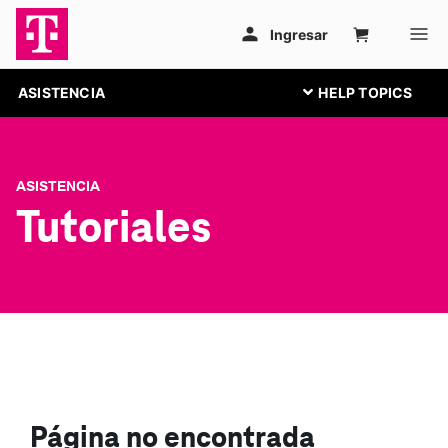
ASISTENCIA
ASISTENCIA
Tutoriales