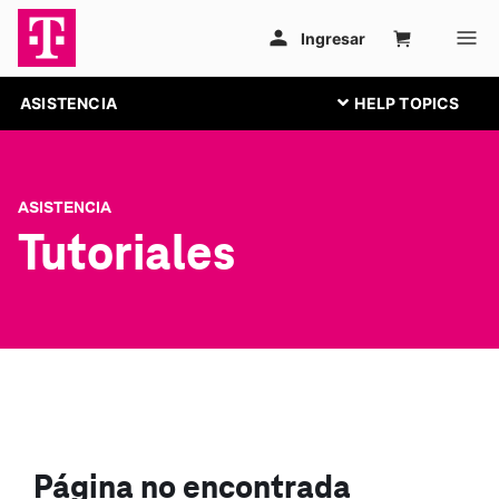
ASISTENCIA
ASISTENCIA
Tutoriales