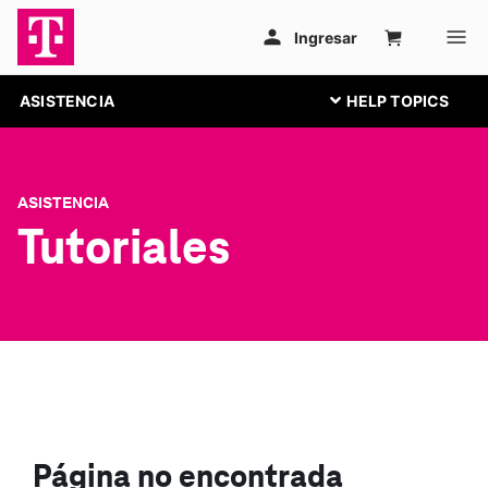
ASISTENCIA
ASISTENCIA
Tutoriales