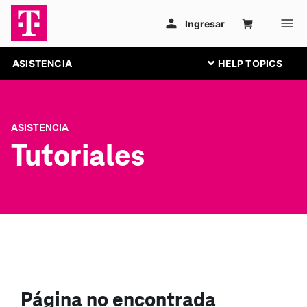
ASISTENCIA
ASISTENCIA
Tutoriales