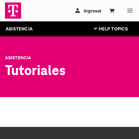
ASISTENCIA
ASISTENCIA
Tutoriales