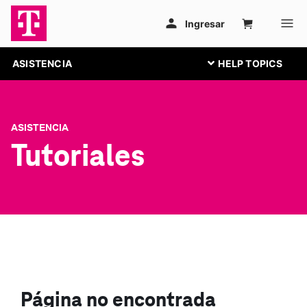
ASISTENCIA
ASISTENCIA
Tutoriales