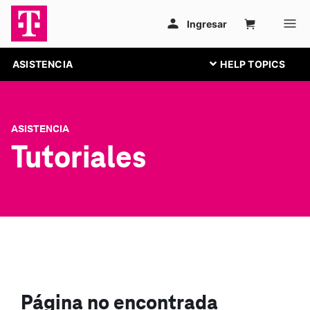
ASISTENCIA
ASISTENCIA
Tutoriales