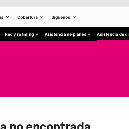
Red y roaming
Asistencia de planes
Asistencia de d