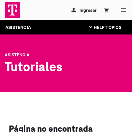
ASISTENCIA
ASISTENCIA
Tutoriales