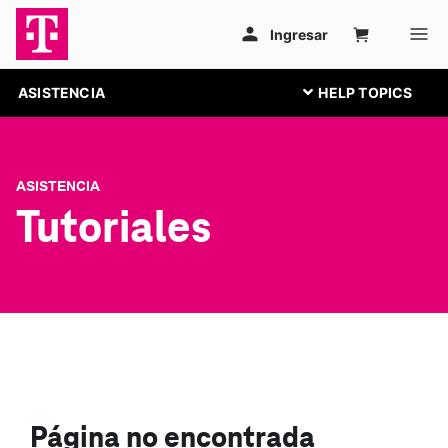
ASISTENCIA
ASISTENCIA
Tutoriales