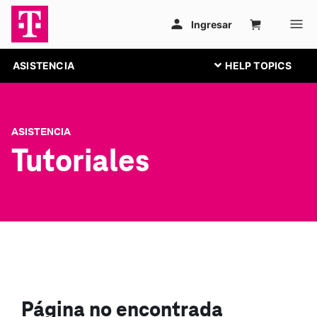
ASISTENCIA
ASISTENCIA
Tutoriales