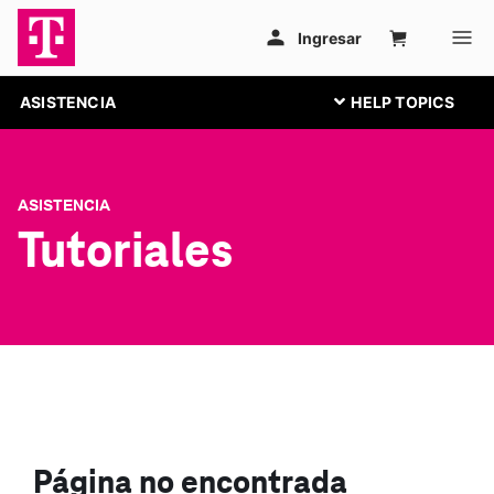
ASISTENCIA
ASISTENCIA
Tutoriales