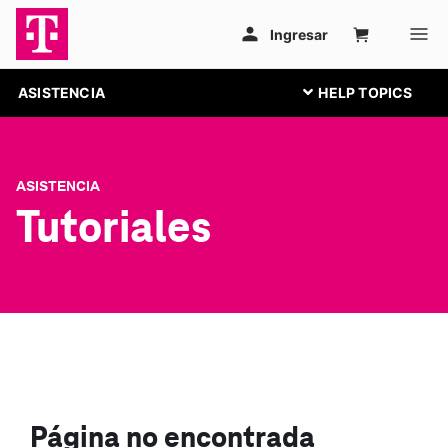
ASISTENCIA
ASISTENCIA
Tutoriales