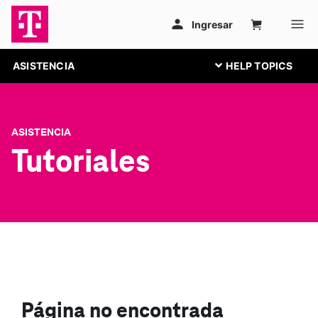
ASISTENCIA
ASISTENCIA
Tutoriales