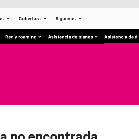
Red y roaming
Asistencia de planes
Asistencia de d