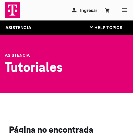
ASISTENCIA
ASISTENCIA
Tutoriales