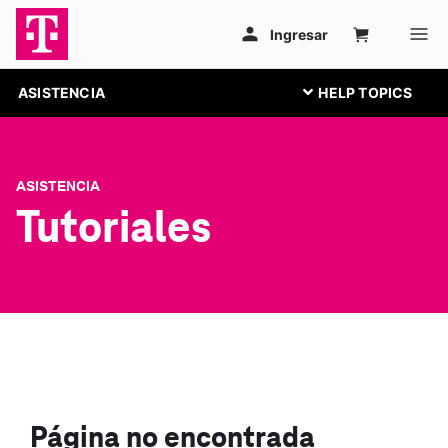
ASISTENCIA
ASISTENCIA
Tutoriales