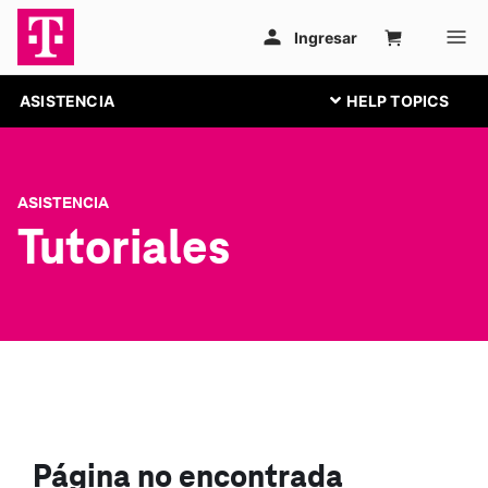
ASISTENCIA
ASISTENCIA
Tutoriales