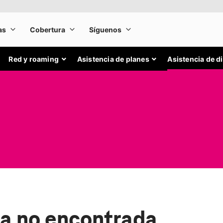
Red y roaming
Asistencia de planes
Asistencia de d