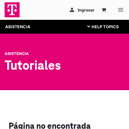
ASISTENCIA
ASISTENCIA
Tutoriales