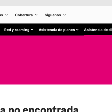
Red y roaming
Asistencia de planes
Asistencia de d