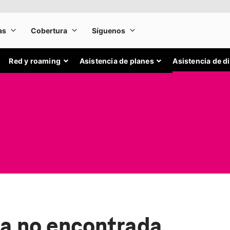
Red y roaming
Asistencia de planes
Asistencia de d