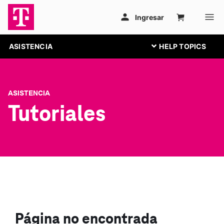
ASISTENCIA
ASISTENCIA
Tutoriales