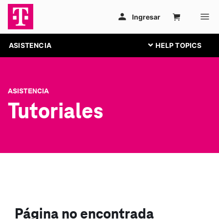
ASISTENCIA
ASISTENCIA
Tutoriales