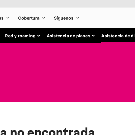
Red y roaming
Asistencia de planes
Asistencia de d