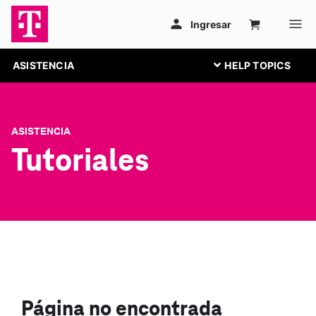
ASISTENCIA
ASISTENCIA
Tutoriales