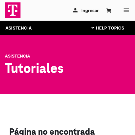
ASISTENCIA
ASISTENCIA
Tutoriales