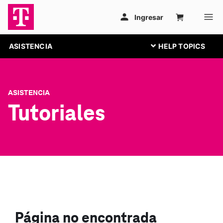
ASISTENCIA
ASISTENCIA
Tutoriales